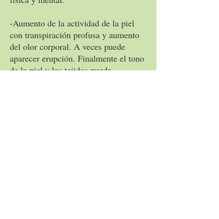
-Aumento de la actividad de la piel
con transpiración profusa y aumento
del olor corporal. A veces puede
aparecer erupción. Finalmente el tono
de la piel y los tejidos puede
mejorarse considerablemente con un
aspecto general más saludable.
-Los riñones producen más orina que
puede ser turbia con aumento del olor.
-Las deposiciones aumentan de
tamaño, volumen y frecuencia. Puede
aumentar las flatulencias.
-Las secreciones de las membranas
mucosas de la nariz, faringe y